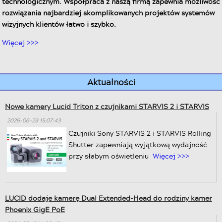
technologicznym. Współpraca z naszą firmą zapewnia możliwość
rozwiązania najbardziej skomplikowanych projektów systemów
wizyjnych klientów łatwo i szybko.
Więcej >>>
Aktualności
Nowe kamery Lucid Triton z czujnikami STARVIS 2 i STARVIS
2026-06-29 15:07:43
Czujniki Sony STARVIS 2 i STARVIS Rolling
Shutter zapewniają wyjątkową wydajność
przy słabym oświetleniu
Więcej >>>
LUCID dodaje kamerę Dual Extended-Head do rodziny kamer
Phoenix GigE PoE