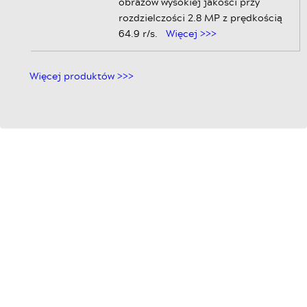
obrazów wysokiej jakości przy
rozdzielczości 2.8 MP z prędkością
64.9 r/s.
Więcej >>>
Więcej produktów >>>
|
O nas
|
Produkty
|
⌂ Strona główna
Aplikacje
|
Usługi
|
Wiedza
|
Wsparcie
|
Informacje
|
Kontakt
|
Szukaj
Copyright © 2018
CRI JOLANTA
|
Zasady prywatności
|
Regulamin
|
Komunikat na temat ciasteczek