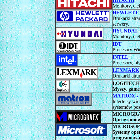
HITACHI
.
Monitory, ci
HEWLETT
Drukarki atra
serwery.
HYUNDAI
Monitory, cie
IDT
Procesory Wi
INTEL
Procesory, pł
LEXMARK
Drukarki atra
LOGITECH
Myszy, gamep
MATROX - I
Interfejsy w
systemów poz
MICROGR
Oprogramowa
MICROSOF
Systemy ope
programowan