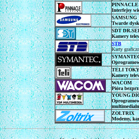
PINNACLE
Interfejsy w
SAMSUNG
Twarde dys
SDT DR.S
Kamery telew
STB
Karty graficz
SYMANTE
Oprogramowa
TELI TOK
Kamery telew
WACOM
Pióra bezprze
YOUNG DI
Oprogramowa
multimedialn
ZOLTRIX
Modemy, kar