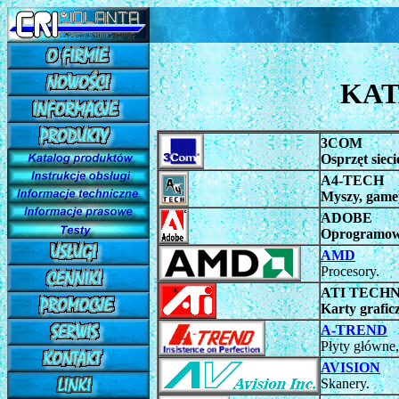
KA
3COM
Osprzęt siec
A4-TECH
Myszy, gamep
ADOBE
Oprogramowa
AMD
Procesory.
ATI TECH
Karty grafic
A-TREND
Płyty główne,
AVISION
Skanery.