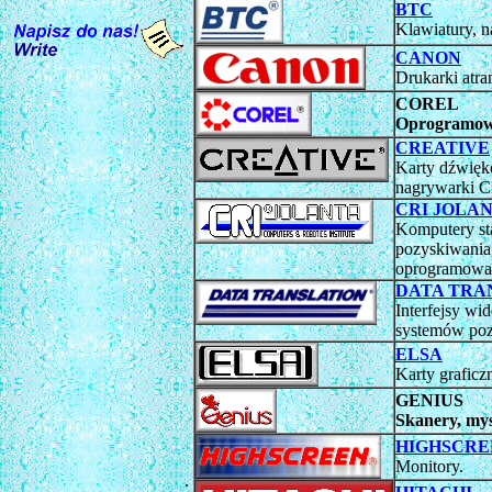
BTC
Klawiatury, 
CANON
Drukarki atr
COREL
Oprogramowa
CREATIVE
Karty dźwięk
nagrywarki 
CRI JOLA
Komputery st
pozyskiwania,
oprogramowani
DATA TRA
Interfejsy w
systemów poz
ELSA
Karty graficz
GENIUS
Skanery, mysz
HIGHSCRE
Monitory.
.