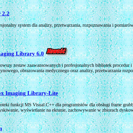
 2.2
esjonalny system dla analizy, przetwarzania, rozpoznawania i pomia
aging Library 6.0
owszy zestaw zaawansowanych i profesjonalnych bibliotek procedur i f
ynowego, obrazowania medycznego oraz analizy, przetwarzania rozp
ox Imaging Library-Lite
ioteki funkcji MS Visual C++ dla programistów dla obsługi frame grab
yskiwanie, wyświetlanie na ekranie, zachowywanie w zbiorach dyskowy
m