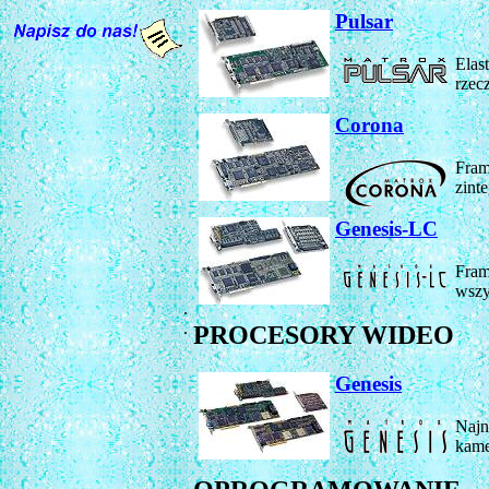
Pulsar
Elas
rzec
Corona
Fram
zint
Genesis-LC
Fram
wszy
.
.
PROCESORY WIDEO
Genesis
Najn
kame