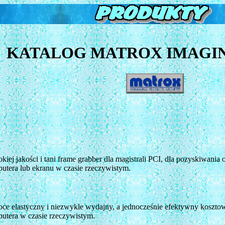
KATALOG MATROX IMAGI
kiej jakości i tani frame grabber dla magistrali PCI, dla pozyskiwan
utera lub ekranu w czasie rzeczywistym.
ce elastyczny i niezwykle wydajny, a jednocześnie efektywny kosztowo
utera w czasie rzeczywistym.