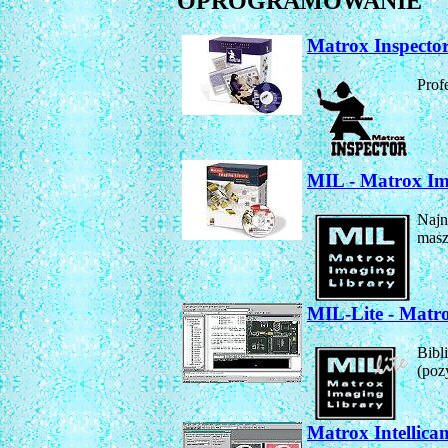
OPROGRAMOWANIE
Matrox Inspector
Prof
MIL - Matrox Im
Najn
masz
MIL-Lite - Matr
Bibl
(poz
Matrox Intellica