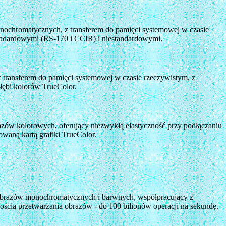
onochromatycznych, z transferem do pamięci systemowej w czasie
tandardowymi (RS-170 i CCIR) i niestandardowymi.
z transferem do pamięci systemowej w czasie rzeczywistym, z
łębi kolorów TrueColor.
azów kolorowych, oferujący niezwykłą elastyczność przy podłączaniu
waną kartą grafiki TrueColor.
 obrazów monochromatycznych i barwnych, współpracujący z
cią przetwarzania obrazów - do 100 bilionów operacji na sekundę.