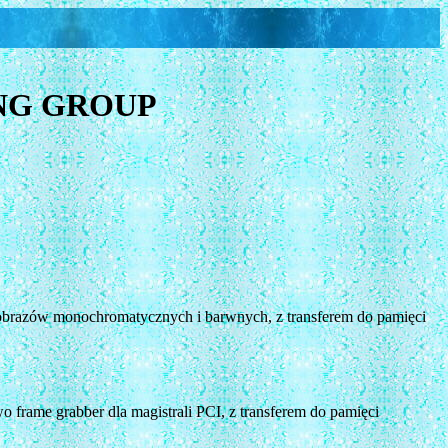
NG GROUP
ia obrazów monochromatycznych i barwnych, z transferem do pamięci
 frame grabber dla magistrali PCI, z transferem do pamięci