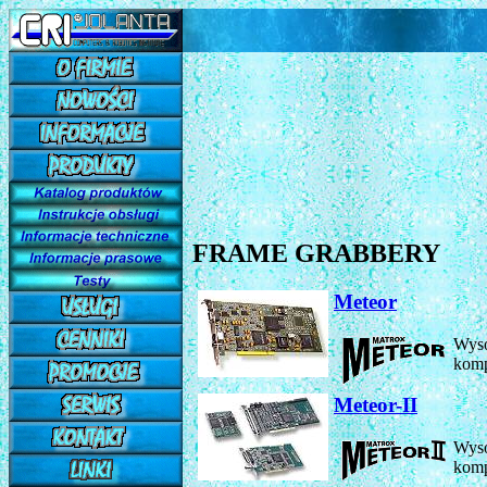
FRAME GRABBERY
Meteor
Wyso
komp
Meteor-II
Wyso
komp