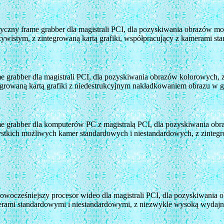
tyczny frame grabber dla magistrali PCI, dla pozyskiwania obrazów m
zywistym, z zintegrowaną kartą grafiki, współpracujący z kamerami s
e grabber dla magistrali PCI, dla pozyskiwania obrazów kolorowych, 
egrowaną kartą grafiki z niedestrukcyjnym nakładkowaniem obrazu w g
e grabber dla komputerów PC z magistralą PCI, dla pozyskiwania obr
stkich możliwych kamer standardowych i niestandardowych, z zintegro
owocześniejszy procesor wideo dla magistrali PCI, dla pozyskiwania
rami standardowymi i niestandardowymi, z niezwykle wysoką wydajnoś