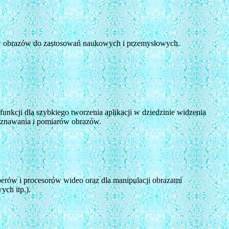
rów obrazów do zastosowań naukowych i przemysłowych.
unkcji dla szybkiego tworzenia aplikacji w dziedzinie widzenia
oznawania i pomiarów obrazów.
berów i procesorów wideo oraz dla manipulacji obrazami
ch itp.).