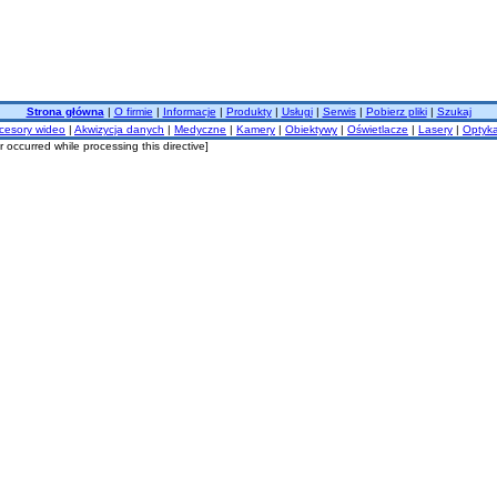
Strona główna
|
O firmie
|
Informacje
|
Produkty
|
Usługi
|
Serwis
|
Pobierz pliki
|
Szukaj
cesory wideo
|
Akwizycja danych
|
Medyczne
|
Kamery
|
Obiektywy
|
Oświetlacze
|
Lasery
|
Optyk
 occurred while processing this directive]