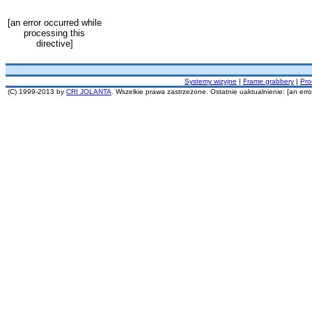
[an error occurred while
processing this
directive]
Systemy wizyjne
|
Frame grabbery
|
Pro
(C) 1999-2013 by
CRI JOLANTA
. Wszelkie prawa zastrzeżone. Ostatnie uaktualnienie: [an error