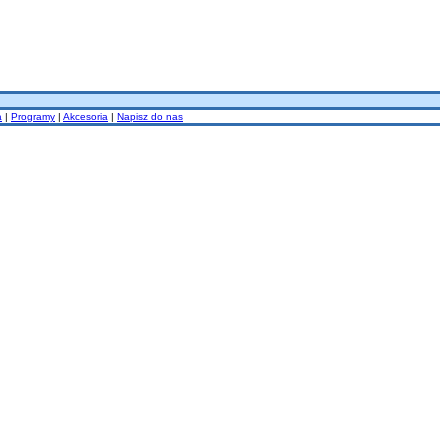
a
|
Programy
|
Akcesoria
|
Napisz do nas