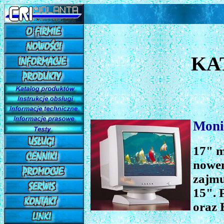
KA
Moni
17" m
nowem
zajmu
15". 
oraz 