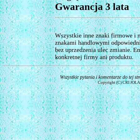
Gwarancja 3 lata
Wszystkie inne znaki firmowe i
znakami handlowymi odpowiedni
bez uprzedzenia ulec zmianie. E
konkretnej firmy ani produktu.
Wszystkie pytania i komentarze do tej s
Copyright (C) CRI JOLA