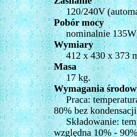
Zasilanie
120/240V (automaty
Pobór mocy
nominalnie 135W; 
Wymiary
412 x 430 x 373 
Masa
17 kg.
Wymagania środow
Praca: temperatura 
80% bez kondensacj
Składowanie: temper
względna 10% - 90% 