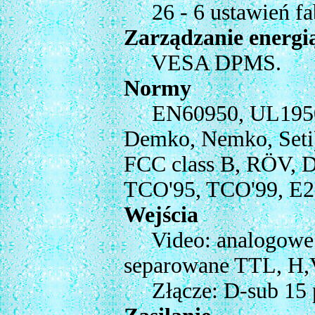
26 - 6 ustawień fab
Zarządzanie energi
VESA DPMS.
Normy
EN60950, UL1950, 
Demko, Nemko, Seti
FCC class B, RÖV, 
TCO'95, TCO'99, E2
Wejścia
Video: analogowe 0
separowane TTL, H,
Złącze: D-sub 15 p