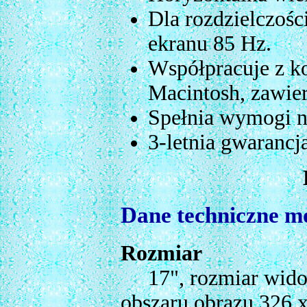
Dla rozdzielczośc
ekranu 85 Hz.
Współpracuje z k
Macintosh, zawie
Spełnia wymogi 
3-letnia gwarancj
Dane techniczne 
Rozmiar
17", rozmiar widoc
obszaru obrazu 326 