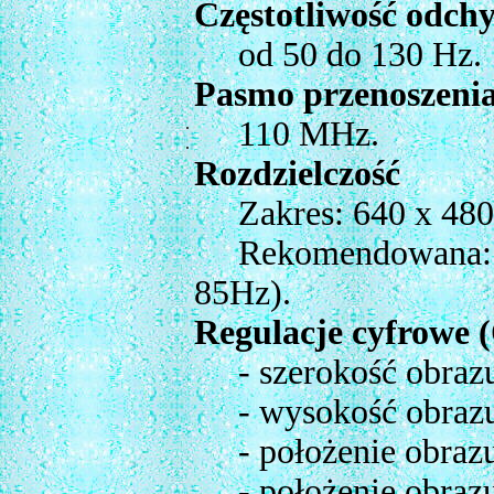
Częstotliwość odch
od 50 do 130 Hz.
Pasmo przenoszeni
.
110 MHz.
.
Rozdzielczość
Zakres: 640 x 480 
Rekomendowana: 64
85Hz).
Regulacje cyfrowe 
- szerokość obraz
- wysokość obraz
- położenie obrazu
- położenie obrazu