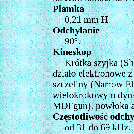
Plamka
0,21 mm H.
Odchylanie
90°.
Kineskop
Krótka szyjka (Shor
działo elektronowe z
szczeliny (Narrow El
wielokrokowym dyn
MDFgun), powłoka a
Częstotliwość odch
od 31 do 69 kHz.