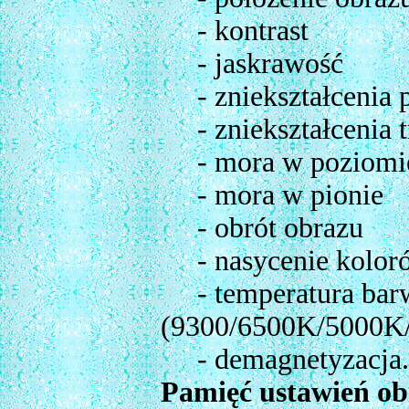
- kontrast
- jaskrawość
- zniekształcenia 
- zniekształcenia t
- mora w poziomi
- mora w pionie
- obrót obrazu
- nasycenie kolo
- temperatura barw
(9300/6500K/5000K/
- demagnetyzacja.
Pamięć ustawień o