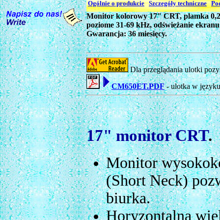
Ogólnie o produkcie
Szczegóły techniczne
Po
Monitor kolorowy 17" CRT, plamka 0,2
poziome 31-69 kHz, odświeżanie ekranu
Gwarancja: 36 miesięcy.
Dla przeglądania ulotki poz
CM650ET.PDF
- ulotka w języku
17" monitor CRT
.
Monitor wysokoko
(Short Neck) poz
biurka.
Horyzontalna wie